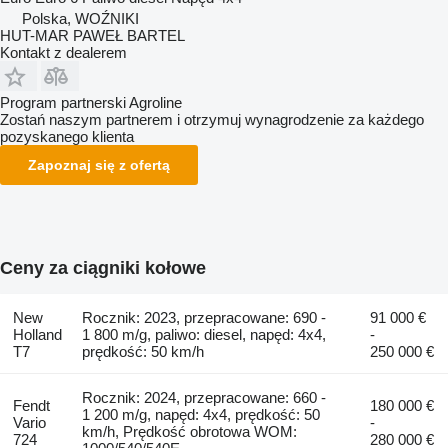
Polska, WOŹNIKI
HUT-MAR PAWEŁ BARTEL
Kontakt z dealerem
Program partnerski Agroline
Zostań naszym partnerem i otrzymuj wynagrodzenie za każdego
pozyskanego klienta
Zapoznaj się z ofertą
Ceny za ciągniki kołowe
New
Rocznik: 2023, przepracowane: 690 -
91 000 €
Holland
1 800 m/g, paliwo: diesel, napęd: 4x4,
-
T7
prędkość: 50 km/h
250 000 €
Rocznik: 2024, przepracowane: 660 -
Fendt
180 000 €
1 200 m/g, napęd: 4x4, prędkość: 50
Vario
-
km/h, Prędkość obrotowa WOM:
724
280 000 €