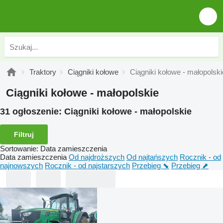
Traktory
Ciągniki kołowe
Ciągniki kołowe - małopolski
Ciągniki kołowe - małopolskie
31 ogłoszenie:
Ciągniki kołowe - małopolskie
Filtruj
Sortowanie
:
Data zamieszczenia
Data zamieszczenia
Od najdroższych
Od najtańszych
Rocznik - od
najnowszych
Rocznik - od najstarszych
Przebieg ⬊
Przebieg ⬈