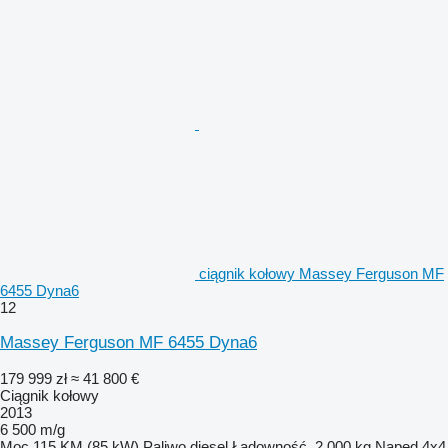
ciągnik kołowy Massey Ferguson MF
6455 Dyna6
12
Massey Ferguson MF 6455 Dyna6
179 999 zł
≈ 41 800 €
Ciągnik kołowy
2013
6 500 m/g
Moc
115 KM (85 kW)
Paliwo
diesel
Ładowność
2 000 kg
Napęd
4x4