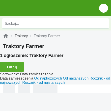
Traktory
Traktory Farmer
Traktory Farmer
1 ogłoszenie:
Traktory Farmer
Filtruj
Sortowanie
:
Data zamieszczenia
Data zamieszczenia
Od najdroższych
Od najtańszych
Rocznik - od
najnowszych
Rocznik - od najstarszych