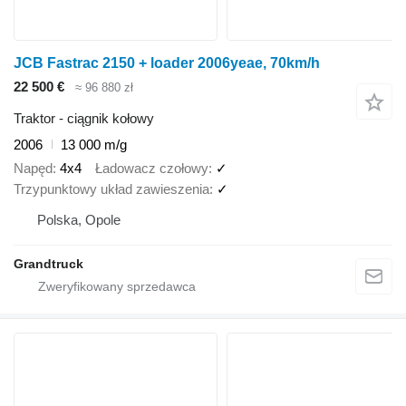
JCB Fastrac 2150 + loader 2006yeae, 70km/h
22 500 €
≈ 96 880 zł
Traktor - ciągnik kołowy
2006
13 000 m/g
Napęd
4x4
Ładowacz czołowy
✓
Trzypunktowy układ zawieszenia
✓
Polska, Opole
Grandtruck