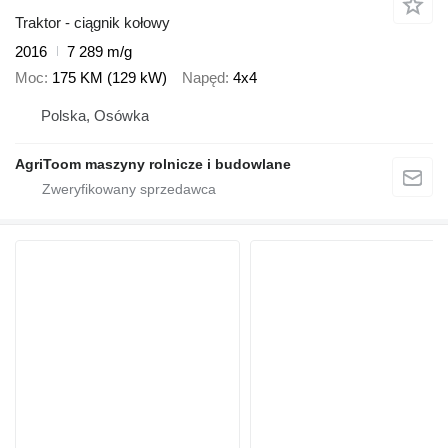
Traktor - ciągnik kołowy
2016
7 289 m/g
Moc
175 KM (129 kW)
Napęd
4x4
Polska, Osówka
AgriToom maszyny rolnicze i budowlane