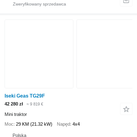
Iseki Geas TG29F
42 280 zł
≈ 9 819 €
Mini traktor
Moc
29 KM (21.32 kW)
Napęd
4x4
Polska