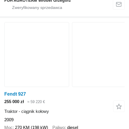
FUH AGROTEAM Wróbel Grzegorz
Fendt 927
255 000 zł
≈ 59 220 €
Traktor - ciągnik kołowy
2009
Moc
270 KM (198 kW)
Paliwo
diesel