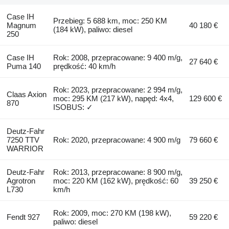
Case IH
Przebieg: 5 688 km, moc: 250 KM
Magnum
40 180 €
(184 kW), paliwo: diesel
250
Case IH
Rok: 2008, przepracowane: 9 400 m/g,
27 640 €
Puma 140
prędkość: 40 km/h
Rok: 2023, przepracowane: 2 994 m/g,
Claas Axion
moc: 295 KM (217 kW), napęd: 4x4,
129 600 €
870
ISOBUS: ✓
Deutz-Fahr
7250 TTV
Rok: 2020, przepracowane: 4 900 m/g
79 660 €
WARRIOR
Deutz-Fahr
Rok: 2013, przepracowane: 8 900 m/g,
Agrotron
moc: 220 KM (162 kW), prędkość: 60
39 250 €
L730
km/h
Rok: 2009, moc: 270 KM (198 kW),
Fendt 927
59 220 €
paliwo: diesel