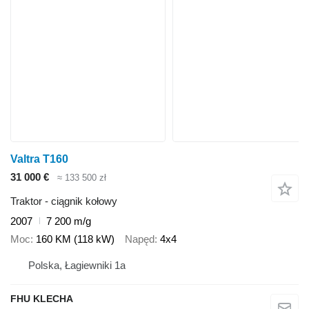
Valtra T160
31 000 €
≈ 133 500 zł
Traktor - ciągnik kołowy
2007
7 200 m/g
Moc
160 KM (118 kW)
Napęd
4x4
Polska, Łagiewniki 1a
FHU KLECHA