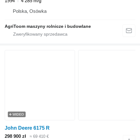
1994
4 285 m/g
Polska, Osówka
AgriToom maszyny rolnicze i budowlane
WIDEO
John Deere 6175 R
298 900 zł
≈ 69 410 €