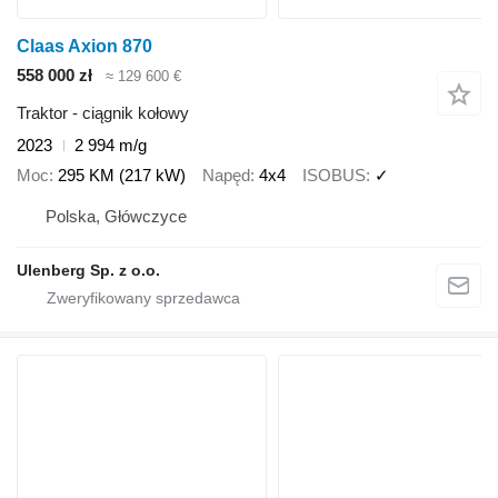
Claas Axion 870
558 000 zł
≈ 129 600 €
Traktor - ciągnik kołowy
2023
2 994 m/g
Moc
295 KM (217 kW)
Napęd
4x4
ISOBUS
✓
Polska, Główczyce
Ulenberg Sp. z o.o.