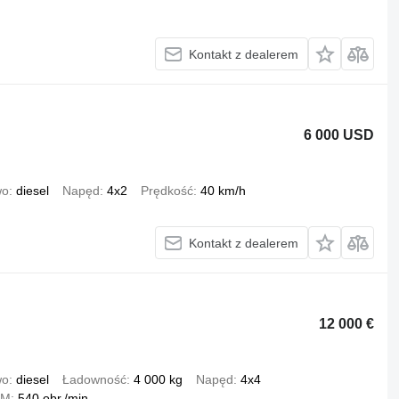
Kontakt z dealerem
6 000 USD
wo
diesel
Napęd
4x2
Prędkość
40 km/h
Kontakt z dealerem
12 000 €
wo
diesel
Ładowność
4 000 kg
Napęd
4x4
OM
540 obr./min