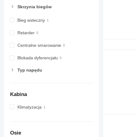
6520
Skrzynia biegów
6530
6600
Bieg wsteczny
6610
6620
Retarder
6630
6800
Centralne smarowanie
6810
Blokada dyferencjału
6820
6830
Typ napędu
6900
6910
6920
Kabina
6930
7200
Klimatyzacja
7215 R
7230 R
7250
Osie
7260 R