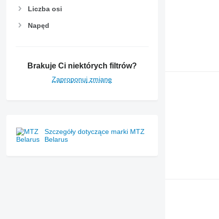
7270 R
Liczba osi
7280 R
Napęd
7290 R
7310 R
7430
7600
Brakuje Ci niektórych filtrów?
7700
Zaproponuj zmianę
7710
7720
7730
7800
Szczegóły dotyczące marki MTZ
7810
Belarus
7820
7830
7920
7930
8100
8200
8220