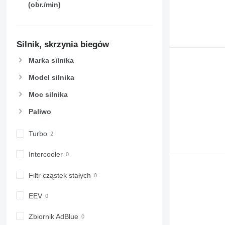
(obr./min)
6170
7716
6175
7718
6190
7719
Silnik, skrzynia biegów
6195 M
7720
6195 R
7722
Marka silnika
6200
7724
Model silnika
6210
7726
6215
8220
Moc silnika
6220
8240
Paliwo
6230
8250
6250
8650
Turbo
6300
8660
6310
8670
Intercooler
6320
8690
Filtr cząstek stałych
6330
8727
6410
8732
EEV
6430 Premium
8737
6510
8740
Zbiornik AdBlue