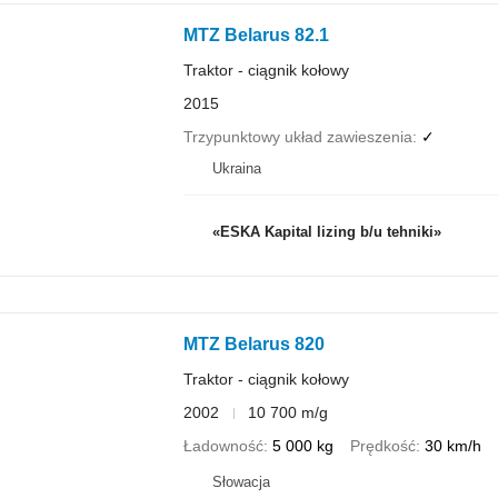
MTZ Belarus 82.1
Traktor - ciągnik kołowy
2015
Trzypunktowy układ zawieszenia
✓
Ukraina
«ESKA Kapital lizing b/u tehniki»
MTZ Belarus 820
Traktor - ciągnik kołowy
2002
10 700 m/g
Ładowność
5 000 kg
Prędkość
30 km/h
Słowacja