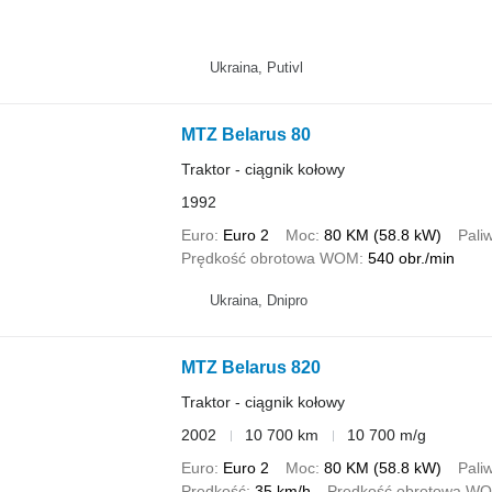
Ukraina, Putivl
MTZ Belarus 80
Traktor - ciągnik kołowy
1992
Euro
Euro 2
Moc
80 KM (58.8 kW)
Pali
Prędkość obrotowa WOM
540 obr./min
Ukraina, Dnipro
MTZ Belarus 820
Traktor - ciągnik kołowy
2002
10 700 km
10 700 m/g
Euro
Euro 2
Moc
80 KM (58.8 kW)
Pali
Prędkość
35 km/h
Prędkość obrotowa W