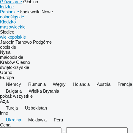
Główczyce
Głobino
łódzkie
Pabianice
Łagiewniki Nowe
dolnośląskie
Kłodzko
mazowieckie
Siedlce
wielkopolskie
Jarocin
Tarnowo Podgórne
opolskie
Nysa
małopolskie
Kraków
Olesno
świętokrzyskie
Górno
Europa
Niemcy
Rumunia
Węgry
Holandia
Austria
Francja
Bułgaria
Wielka Brytania
pokaż wszystkie
Azja
Turcja
Uzbekistan
inne
Ukraina
Moldawia
Peru
Cena
–