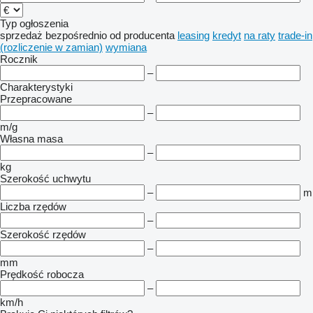
Typ ogłoszenia
sprzedaż
bezpośrednio od producenta
leasing
kredyt
na raty
trade-in
(rozliczenie w zamian)
wymiana
Rocznik
–
Charakterystyki
Przepracowane
–
m/g
Własna masa
–
kg
Szerokość uchwytu
–
m
Liczba rzędów
–
Szerokość rzędów
–
mm
Prędkość robocza
–
km/h