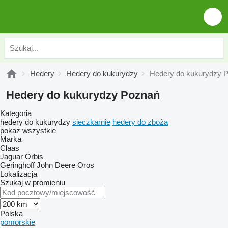
Hedery
Hedery do kukurydzy
Hedery do kukurydzy 
Hedery do kukurydzy Poznań
Kategoria
hedery do kukurydzy
sieczkarnie
hedery do zboża
pokaż wszystkie
Marka
Claas
Jaguar
Orbis
Geringhoff
John Deere
Oros
Lokalizacja
Szukaj w promieniu
Polska
pomorskie