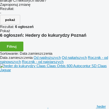
Brakuje Ci niektórych filtrów?
Zaproponuj zmianę
Rezultat:
-
pokaż
Rezultat:
6 ogłoszeń
Pokaż
6 ogłoszeń:
Hedery do kukurydzy Poznań
Filtruj
Sortowanie
:
Data zamieszczenia
Data zamieszczenia
Od najdroższych
Od najtańszych
Rocznik - od
najnowszych
Rocznik - od najstarszych
heder