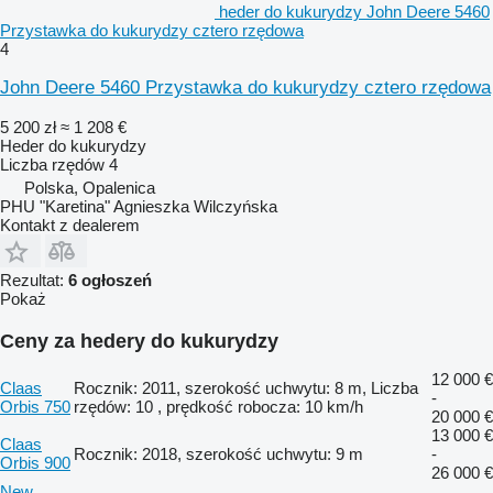
heder do kukurydzy John Deere 5460
Przystawka do kukurydzy cztero rzędowa
4
John Deere 5460 Przystawka do kukurydzy cztero rzędowa
5 200 zł
≈ 1 208 €
Heder do kukurydzy
Liczba rzędów
4
Polska, Opalenica
PHU "Karetina" Agnieszka Wilczyńska
Kontakt z dealerem
Rezultat:
6 ogłoszeń
Pokaż
Ceny za hedery do kukurydzy
12 000 €
Claas
Rocznik: 2011, szerokość uchwytu: 8 m, Liczba
-
Orbis 750
rzędów: 10 , prędkość robocza: 10 km/h
20 000 €
13 000 €
Claas
Rocznik: 2018, szerokość uchwytu: 9 m
-
Orbis 900
26 000 €
New