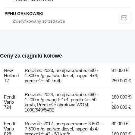
PPHU GAŁKOWSKI
Ceny za ciągniki kołowe
New
Rocznik: 2023, przepracowane: 690 -
91 000 €
Holland
1 800 m/g, paliwo: diesel, napęd: 4x4,
-
T7
prędkość: 50 km/h
250 000 €
Rocznik: 2024, przepracowane: 660 -
Fendt
180 000 €
1 200 m/g, napęd: 4x4, prędkość: 50
Vario
-
km/h, Prędkość obrotowa WOM:
724
280 000 €
1000/540/540E
Fendt
Rocznik: 2017, przepracowane: 3 600 -
80 000 €
Vario
7 500 m/g, paliwo: diesel, napęd: 4x4,
-
828
prędkość: 43 - 50 km/h
160 000 €