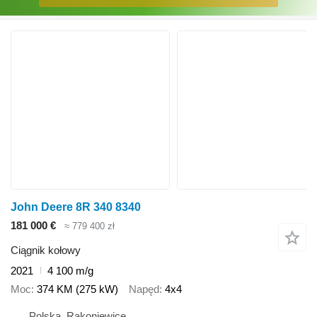
John Deere 8R 340 8340
181 000 €
≈ 779 400 zł
Ciągnik kołowy
2021
4 100 m/g
Moc
374 KM (275 kW)
Napęd
4x4
Polska, Rakoniewice