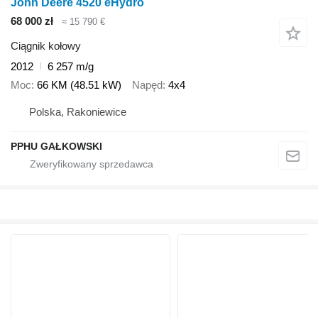
John Deere 4520 eHydro
68 000 zł
≈ 15 790 €
Ciągnik kołowy
2012
6 257 m/g
Moc
66 KM (48.51 kW)
Napęd
4x4
Polska, Rakoniewice
PPHU GAŁKOWSKI