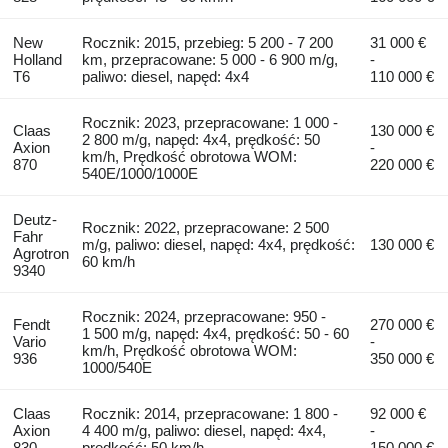
New
Rocznik: 2015, przebieg: 5 200 - 7 200
31 000 €
Holland
km, przepracowane: 5 000 - 6 900 m/g,
-
T6
paliwo: diesel, napęd: 4x4
110 000 €
Rocznik: 2023, przepracowane: 1 000 -
Claas
130 000 €
2 800 m/g, napęd: 4x4, prędkość: 50
Axion
-
km/h, Prędkość obrotowa WOM:
870
220 000 €
540E/1000/1000E
Deutz-
Rocznik: 2022, przepracowane: 2 500
Fahr
m/g, paliwo: diesel, napęd: 4x4, prędkość:
130 000 €
Agrotron
60 km/h
9340
Rocznik: 2024, przepracowane: 950 -
Fendt
270 000 €
1 500 m/g, napęd: 4x4, prędkość: 50 - 60
Vario
-
km/h, Prędkość obrotowa WOM:
936
350 000 €
1000/540E
Claas
Rocznik: 2014, przepracowane: 1 800 -
92 000 €
Axion
4 400 m/g, paliwo: diesel, napęd: 4x4,
-
830
prędkość: 50 km/h
150 000 €