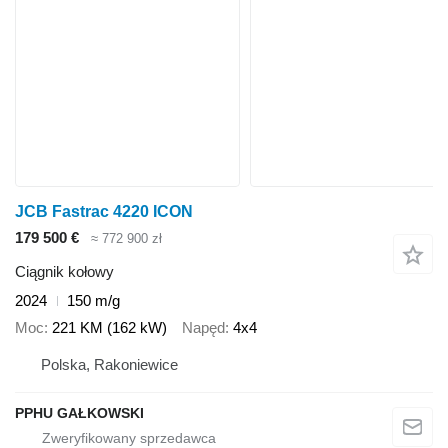
JCB Fastrac 4220 ICON
179 500 €
≈ 772 900 zł
Ciągnik kołowy
2024
150 m/g
Moc
221 KM (162 kW)
Napęd
4x4
Polska, Rakoniewice
PPHU GAŁKOWSKI